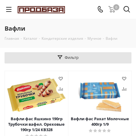
0
Вафли
Главная
-
Каталог
-
Кондитерские изделия
-
Мучное
-
Вафли
Фильтр
Вафли фас Яшкино 190гр
Вафли фас Рахат Молочные
Трубочки вафел. Ореховые
400гр 1/9
190гр 1/24 КВ328