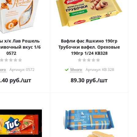
ы х/к Лав Рошель
Вафли фас Яшкино 190гр
Трубочки вафел. Ореховые
0572
190гр 1/24 КВ328
ого
Артикул: 0572
Много
Артикул: КВ 328
.40
руб.
/шт
89.30
руб.
/шт