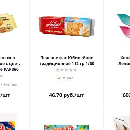
 Яшкино
Печенье фас Юбилейное
Кон
е с цвет.
традиционное 112 гр 1/60
Лени
драже 200гр 1/16 РАР360
Много
л: РАР 360
.
/шт
46.70
руб.
/шт
60