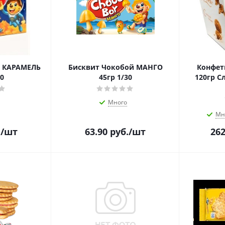
Бисквит Чокобой МАНГО
Конфет
30
45гр 1/30
120гр Сливочный вкус 1/6
Много
Мн
.
/шт
63.90
руб.
/шт
262