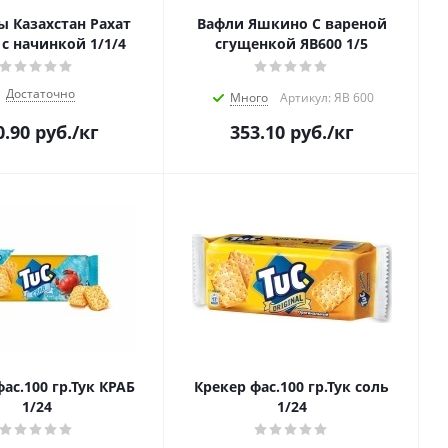
 Казахстан Рахат
Вафли Яшкино С вареной
 с начинкой 1/1/4
сгущенкой ЯВ600 1/5
Достаточно
Много
Артикул: ЯВ 600
0.90
руб.
/кг
353.10
руб.
/кг
ас.100 гр.Тук КРАБ
Крекер фас.100 гр.Тук соль
1/24
1/24