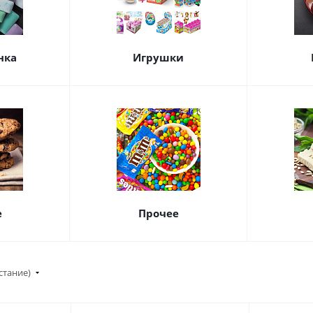
нка
Игрушки
е
Прочее
стание)