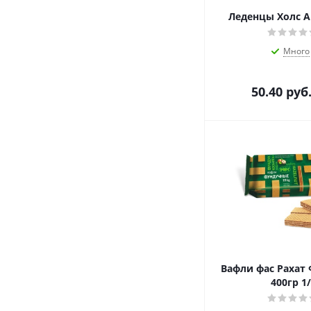
Леденцы Холс А
Много
50.40
руб
Вафли фас Рахат
400гр 1