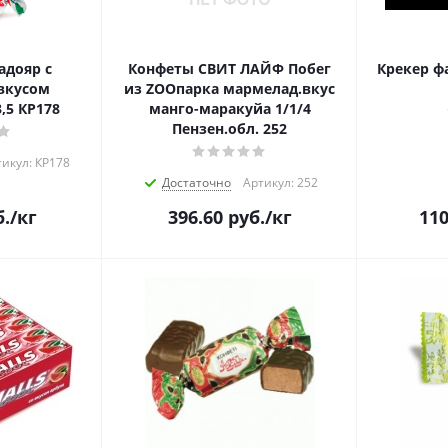
адояр с
Конфеты СВИТ ЛАЙФ Побег
Крекер ф
вкусом
из ZOOпарка мармелад.вкус
БАРБАРИСА 1/3,5 КР178
манго-маракуйа 1/1/4
Пензен.обл. 252
икул: КР178
Достаточно
Артикул: 252
.
/кг
396.60
руб.
/кг
110