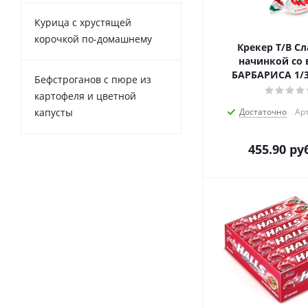
Курица с хрустящей
корочкой по-домашнему
Крекер Т/В Сл
начинкой со 
Бефстроганов с пюре из
картофеля и цветной
капусты
Достаточно
Арт
455.90
руб