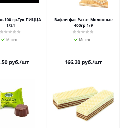
ас.100 гр.Тук ПИЦЦА
Вафли фас Рахат Молочные
1/24
400гр 1/9
Много
Много
.50
руб.
/шт
166.20
руб.
/шт