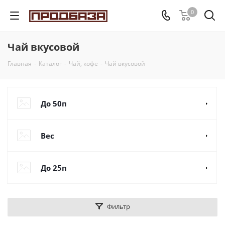
0
Чай вкусовой
Главная
-
Каталог
-
Чай, кофе
-
Чай вкусовой
До 50п
Вес
До 25п
Фильтр