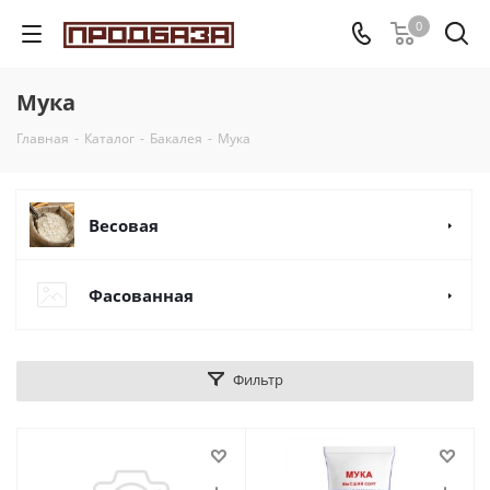
0
Мука
Главная
-
Каталог
-
Бакалея
-
Мука
Весовая
Фасованная
Фильтр