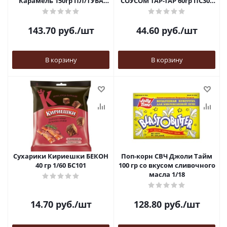
Карамель 150гр ПЛ/ТУБА
СОУСОМ ТАР-ТАР 60гр ПС302
1/15
1/30
143.70
руб.
/шт
44.60
руб.
/шт
В корзину
В корзину
Сухарики Кириешки БЕКОН
Поп-корн СВЧ Джоли Тайм
40 гр 1/60 БС101
100 гр со вкусом сливочного
масла 1/18
14.70
руб.
/шт
128.80
руб.
/шт