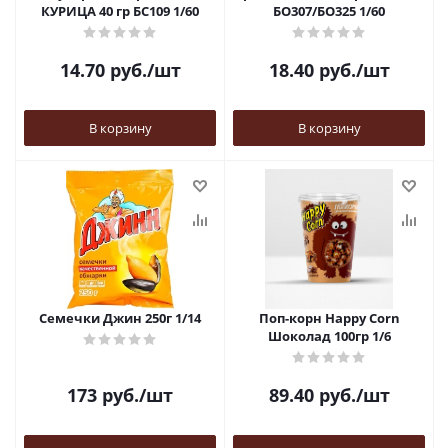
КУРИЦА 40 гр БС109 1/60
БО307/БО325 1/60
14.70
руб.
/шт
18.40
руб.
/шт
В корзину
В корзину
Семечки Джин 250г 1/14
Поп-корн Happy Corn
Шоколад 100гр 1/6
173
руб.
/шт
89.40
руб.
/шт