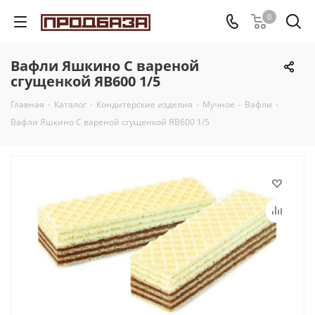
0
Вафли Яшкино С вареной
сгущенкой ЯВ600 1/5
Главная
-
Каталог
-
Кондитерские изделия
-
Мучное
-
Вафли
-
Вафли Яшкино С вареной сгущенкой ЯВ600 1/5