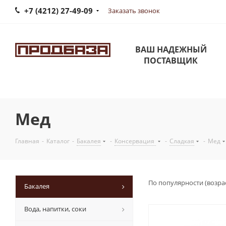
+7 (4212) 27-49-09
Заказать звонок
ВАШ НАДЕЖНЫЙ
ПОСТАВЩИК
Мед
Главная
-
Каталог
-
Бакалея
-
Консервация
-
Сладкая
-
Мед
По популярности (возра
Бакалея
Вода, напитки, соки