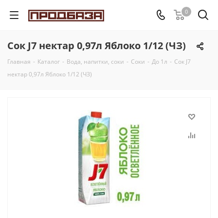
0
Сок J7 нектар 0,97л Яблоко 1/12 (ЧЗ)
Главная
-
Каталог
-
Вода, напитки, соки
-
Соки
-
До 1л
-
Сок J7
нектар 0,97л Яблоко 1/12 (ЧЗ)