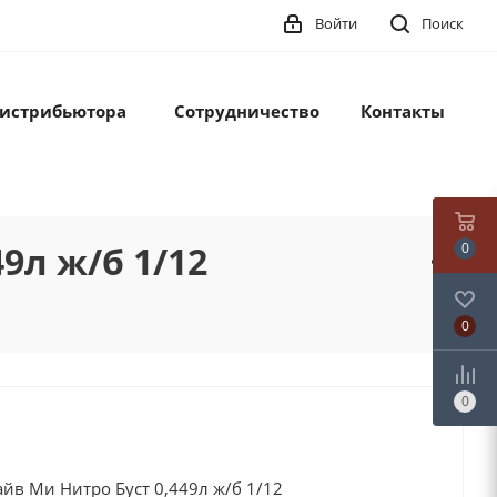
Войти
Поиск
дистрибьютора
Сотрудничество
Контакты
9л ж/б 1/12
0
0
0
йв Ми Нитро Буст 0,449л ж/б 1/12