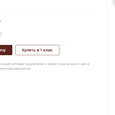
т
е?
ину
Купить в 1 клик
на для оптовых покупателей и может отличаться от цен в
озничных магазинах