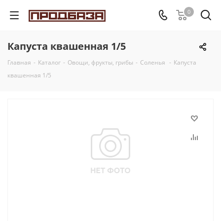
0
Капуста квашенная 1/5
Главная
-
Каталог
-
Овощи, фрукты, грибы
-
Соленья
-
Капуста
квашенная 1/5