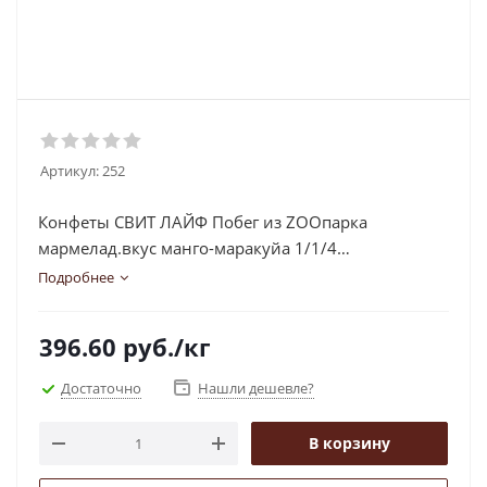
Артикул:
252
Конфеты СВИТ ЛАЙФ Побег из ZOOпарка
мармелад.вкус манго-маракуйа 1/1/4
Пензен.обл. 252
Подробнее
396.60
руб.
/кг
Достаточно
Нашли дешевле?
В корзину