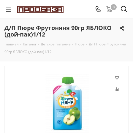
0
Д/П Пюре Фрутоняня 90гр ЯБЛОКО
(дой-пак)1/12
Главная
-
Каталог
-
Детское питание
-
Пюре
-
Д/П Пюре Фрутоняня
90гр ЯБЛОКО (дой-пак)1/12