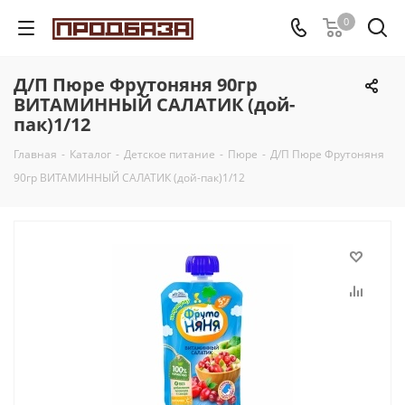
0
Д/П Пюре Фрутоняня 90гр
ВИТАМИННЫЙ САЛАТИК (дой-
пак)1/12
Главная
-
Каталог
-
Детское питание
-
Пюре
-
Д/П Пюре Фрутоняня
90гр ВИТАМИННЫЙ САЛАТИК (дой-пак)1/12