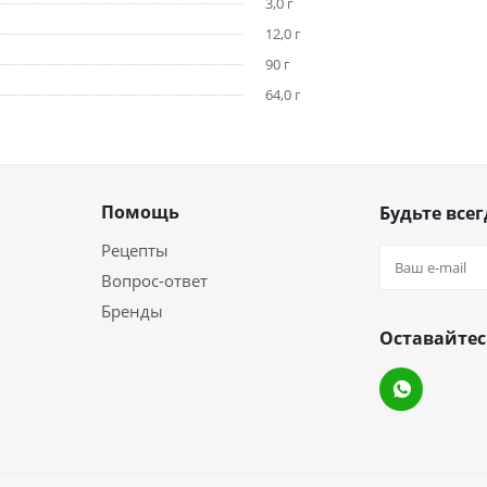
3,0 г
12,0 г
90 г
64,0 г
Помощь
Будьте всег
Рецепты
Вопрос-ответ
Бренды
Оставайтес