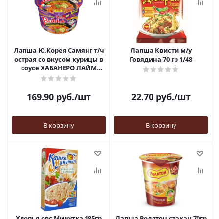
Лапша Ю.Корея Самянг т/ч
Лапша Квисти м/у
острая со вкусом курицы в
Говядина 70 гр 1/48
соусе ХАБАНЕРО ЛАЙМ
(ФИОЛЕТОВЫЙ) 110гр 1/16
169.90
руб.
/шт
22.70
руб.
/шт
В корзину
В корзину
Хлопья овс Минутка 185гр
Лапша Роллтон стакан 70гр