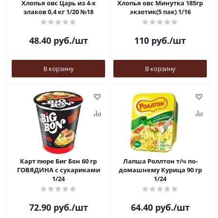
Хлопья овс Царь из 4-х
Хлопья овс Минутка 185гр
злаков 0,4 кг 1/20 №18
экзотик(5 пак) 1/16
48.40
руб.
/шт
110
руб.
/шт
В корзину
В корзину
Карт пюре Биг Бон 60 гр
Лапша Роллтон т/ч по-
ГОВЯДИНА с сухариками
домашнему Курица 90 гр
1/24
1/24
72.90
руб.
/шт
64.40
руб.
/шт