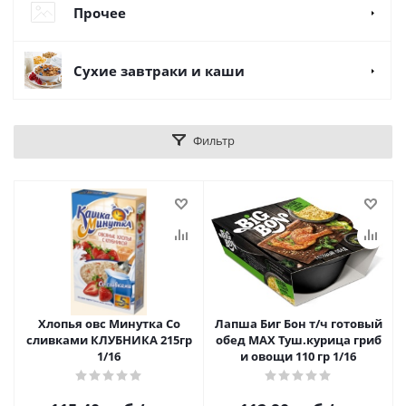
Прочее
Сухие завтраки и каши
Фильтр
Хлопья овс Минутка Со
Лапша Биг Бон т/ч готовый
сливками КЛУБНИКА 215гр
обед MAX Туш.курица гриб
1/16
и овощи 110 гр 1/16