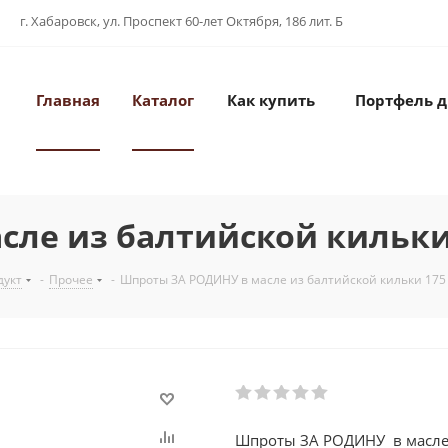
г. Хабаровск, ул. Проспект 60-лет Октября, 186 лит. Б
Главная
Каталог
Как купить
Портфель 
ле из балтийской кильки 
дукт
-
Прочее
-
Шпроты ЗА РОДИНУ в масле из балтийской кильки 175 
Шпроты ЗА РОДИНУ в масле 